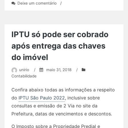
em
Deixe um comentário
/
Mudanças
no
Valor
Pago
aos
IPTU só pode ser cobrado
Trabalhadores
após entrega das chaves
do imóvel
unirio
/
maio 31, 2018
/
Contabilidade
Confira abaixo todas as informações a respeito
do
IPTU São Paulo 2022
, inclusive sobre
consultas e emissão de 2 Via no site da
Prefeitura, datas de vencimentos e descontos.
O Imposto sobre a Propriedade Predial e