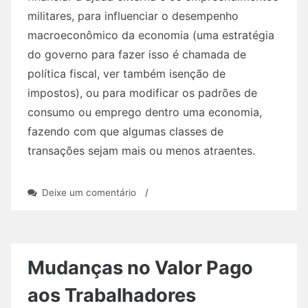
militares, para influenciar o desempenho
macroeconômico da economia (uma estratégia
do governo para fazer isso é chamada de
política fiscal, ver também isenção de
impostos), ou para modificar os padrões de
consumo ou emprego dentro uma economia,
fazendo com que algumas classes de
transações sejam mais ou menos atraentes.
em
Deixe um comentário
/
Novo
curso
de
extensão
sobre
Mudanças no Valor Pago
Sistemas
de
aos Trabalhadores
Tributação