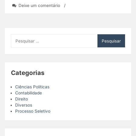
em
Deixe um comentário
/
IPTU
só
pode
ser
cobrado
Pesquisar
após
por:
entrega
das
chaves
do
Categorias
imóvel
Ciências Políticas
Contabilidade
Direito
Diversos
Processo Seletivo