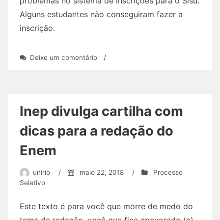
problemas no sistema de inscrições para o Sisu.
Alguns estudantes não conseguiram fazer a
inscrição.
em
Deixe um comentário
/
Começa
nesta
quinta-
feira
as
Inep divulga cartilha com
matrículas
para
dicas para a redação do
Universidade
Enem
unirio
/
maio 22, 2018
/
Processo
Seletivo
Este texto é para você que morre de medo do