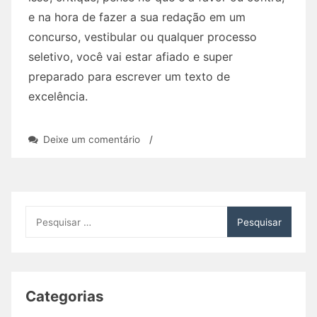
e na hora de fazer a sua redação em um
concurso, vestibular ou qualquer processo
seletivo, você vai estar afiado e super
preparado para escrever um texto de
excelência.
em
Deixe um comentário
/
Inep
divulga
cartilha
com
dicas
Pesquisar
para
por:
a
redação
do
Enem
Categorias